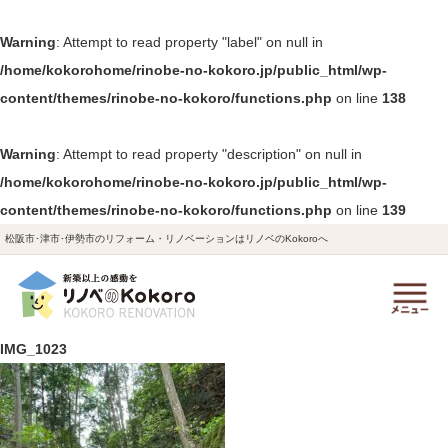
Warning
: Attempt to read property "label" on null in
/home/kokorohome/rinobe-no-kokoro.jp/public_html/wp-
content/themes/rinobe-no-kokoro/functions.php
on line
138
Warning
: Attempt to read property "description" on null in
/home/kokorohome/rinobe-no-kokoro.jp/public_html/wp-
content/themes/rinobe-no-kokoro/functions.php
on line
139
松阪市･津市･伊勢市のリフォーム・リノベーションはリノベのKokoroへ
IMG_1023