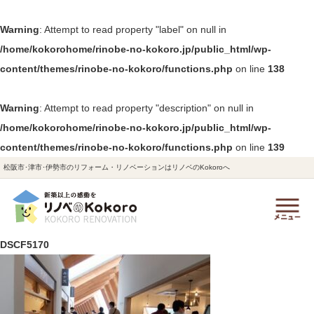
Warning
: Attempt to read property "label" on null in
/home/kokorohome/rinobe-no-kokoro.jp/public_html/wp-
content/themes/rinobe-no-kokoro/functions.php
on line
138
Warning
: Attempt to read property "description" on null in
/home/kokorohome/rinobe-no-kokoro.jp/public_html/wp-
content/themes/rinobe-no-kokoro/functions.php
on line
139
松阪市･津市･伊勢市のリフォーム・リノベーションはリノベのKokoroへ
DSCF5170