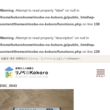
Warning
: Attempt to read property "label" on null in
/home/kokorohome/rinobe-no-kokoro.jp/public_html/wp-
content/themes/rinobe-no-kokoro/functions.php
on line
138
Warning
: Attempt to read property "description" on null in
/home/kokorohome/rinobe-no-kokoro.jp/public_html/wp-
content/themes/rinobe-no-kokoro/functions.php
on line
139
松阪市･津市･伊勢市のリフォーム・リノベーションはリノベのKokoroへ
DSC_0543