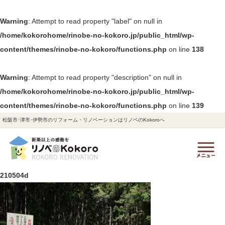
Warning
: Attempt to read property "label" on null in
/home/kokorohome/rinobe-no-kokoro.jp/public_html/wp-
content/themes/rinobe-no-kokoro/functions.php
on line
138
Warning
: Attempt to read property "description" on null in
/home/kokorohome/rinobe-no-kokoro.jp/public_html/wp-
content/themes/rinobe-no-kokoro/functions.php
on line
139
松阪市･津市･伊勢市のリフォーム・リノベーションはリノベのKokoroへ
210504d