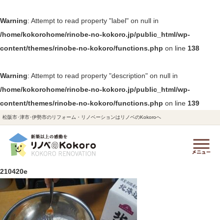
Warning
: Attempt to read property "label" on null in
/home/kokorohome/rinobe-no-kokoro.jp/public_html/wp-
content/themes/rinobe-no-kokoro/functions.php
on line
138
Warning
: Attempt to read property "description" on null in
/home/kokorohome/rinobe-no-kokoro.jp/public_html/wp-
content/themes/rinobe-no-kokoro/functions.php
on line
139
松阪市･津市･伊勢市のリフォーム・リノベーションはリノベのKokoroへ
210420e