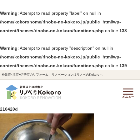
Warning
: Attempt to read property "label" on null in
/home/kokorohome/rinobe-no-kokoro.jp/public_html/wp-
content/themes/rinobe-no-kokoro/functions.php
on line
138
Warning
: Attempt to read property "description" on null in
/home/kokorohome/rinobe-no-kokoro.jp/public_html/wp-
content/themes/rinobe-no-kokoro/functions.php
on line
139
松阪市･津市･伊勢市のリフォーム・リノベーションはリノベのKokoroへ
210420d