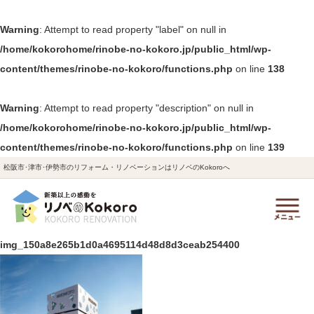
Warning
: Attempt to read property "label" on null in
/home/kokorohome/rinobe-no-kokoro.jp/public_html/wp-
content/themes/rinobe-no-kokoro/functions.php
on line
138
Warning
: Attempt to read property "description" on null in
/home/kokorohome/rinobe-no-kokoro.jp/public_html/wp-
content/themes/rinobe-no-kokoro/functions.php
on line
139
松阪市･津市･伊勢市のリフォーム・リノベーションはリノベのKokoroへ
img_150a8e265b1d0a4695114d48d8d3ceab254400