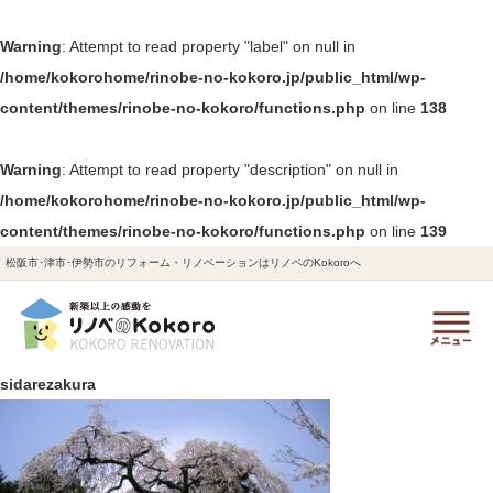
Warning
: Attempt to read property "label" on null in
/home/kokorohome/rinobe-no-kokoro.jp/public_html/wp-
content/themes/rinobe-no-kokoro/functions.php
on line
138
Warning
: Attempt to read property "description" on null in
/home/kokorohome/rinobe-no-kokoro.jp/public_html/wp-
content/themes/rinobe-no-kokoro/functions.php
on line
139
松阪市･津市･伊勢市のリフォーム・リノベーションはリノベのKokoroへ
sidarezakura