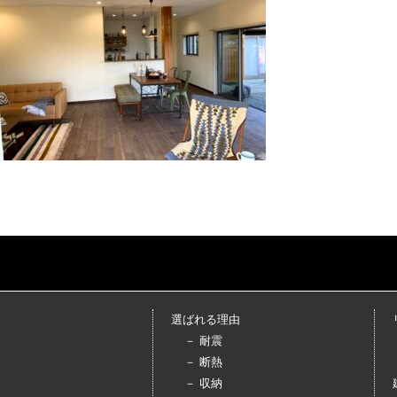
選ばれる理由
－ 耐震
－ 断熱
－ 収納