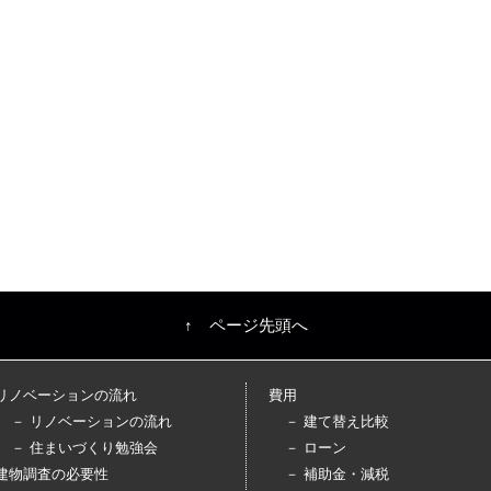
↑ ページ先頭へ
リノベーションの流れ
費用
－ リノベーションの流れ
－ 建て替え比較
－ 住まいづくり勉強会
－ ローン
建物調査の必要性
－ 補助金・減税