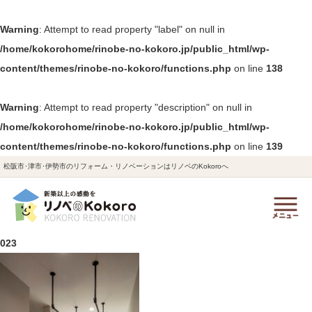
Warning
: Attempt to read property "label" on null in
/home/kokorohome/rinobe-no-kokoro.jp/public_html/wp-
content/themes/rinobe-no-kokoro/functions.php
on line
138
Warning
: Attempt to read property "description" on null in
/home/kokorohome/rinobe-no-kokoro.jp/public_html/wp-
content/themes/rinobe-no-kokoro/functions.php
on line
139
松阪市･津市･伊勢市のリフォーム・リノベーションはリノベのKokoroへ
023