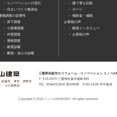
－ リノベーションの流れ
－ 建て替え比較
－ 住まいづくり勉強会
－ ローン
建物調査の必要性
－ 補助金・減税
－ 床下調査
お客様の声
－ 小屋裏調査
－ 動画インタビュー
－ 外壁調査
－ お客様の声
－ 屋根調査
－ 耐震診断
－ 断熱・省エネ診断
三重県松阪市のリフォーム・リノベーション リノベのK
〒 515-0075 三重県松阪市新町995
松阪市、津市、伊勢市
TEL.
0598252820
受付時間 9:00-18:00 年中無休
、その他周辺
Copyright © 2018 リノベのKOKORO . All rights reserved.