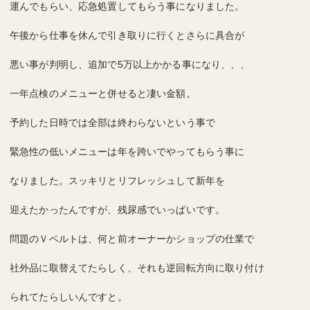
運んでもらい、
応急処置してもらう事になりました。
午後から仕事を休んで引き取りに行くとさらに具合が
悪い事が
判明し、追加で5万以上かかる事になり、、、
一年点検のメニューと併せると凄い金額。
予約した日時では全部は終わらないという事で
緊急性の低い
メニューは年を
跨いでやってもらう事に
なりました。
スッキリとリフレッシュして新年を
迎えたかったんですが、
残尿感でいっぱいです。
問題のＶベルトは、何と前オーナーかショップの仕業で
社外品に取替え
てたらしく、
それも逆回転方向に取り付け
られてたらしいんですと。