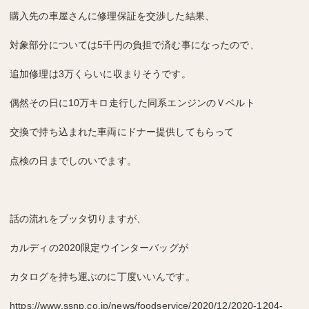
購入先の車屋さんに
修理保証を交渉した結果、
対象部分に
ついては5千円の
負担
で済む事になったので、
追加修理は3万くらいに収まりそうです。
偶然その日に10万キロ走行した同系エンジンのＶベルト
交換で
持ち込まれた車両にドナー提供してもらって
点検の日まで
しのいでます。
話の流れをブッタ切りますが、
カルディの2020限定ウインターバッグが
カタログを
持ち運ぶのに丁度いいんです。
https://www.ssnp.co.jp/news/foodservice/2020/12/2020-1204-