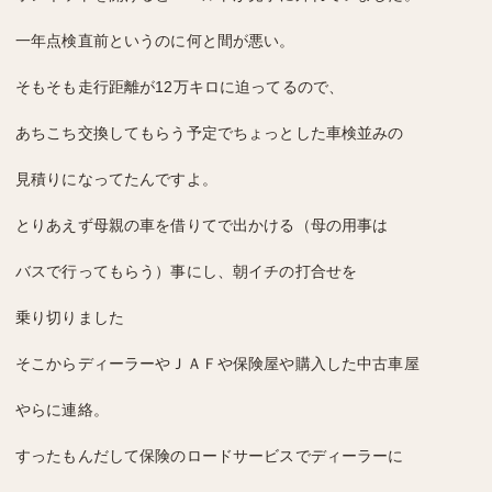
一年点検直前という
のに
何と間が悪い。
そもそも走行距離が12万キロに迫ってるので、
あちこち交換して
もらう予定でちょ
っとした車検並みの
見積りになって
たんですよ。
とりあえず母親の車を借りてで出かける（母の用事は
バスで行ってもらう）事にし、
朝イチの打合せを
乗り切りました
そこからディーラーやＪＡＦや保険屋や購入した中古車屋
やらに連絡。
すったもんだして保険のロードサービスでディーラーに