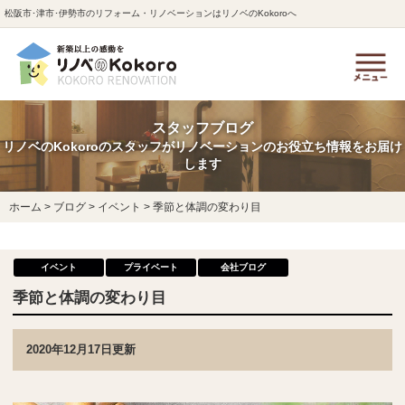
松阪市･津市･伊勢市のリフォーム・リノベーションはリノベのKokoroへ
スタッフブログ
リノベのKokoroのスタッフがリノベーションのお役立ち情報をお届け
します
ホーム
>
ブログ
>
イベント
>
季節と体調の変わり目
イベント
プライベート
会社ブログ
季節と体調の変わり目
2020年12月17日更新