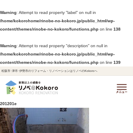
Warning
: Attempt to read property "label" on null in
/home/kokorohome/rinobe-no-kokoro.jp/public_html/wp-
content/themes/rinobe-no-kokoro/functions.php
on line
138
Warning
: Attempt to read property "description" on null in
/home/kokorohome/rinobe-no-kokoro.jp/public_html/wp-
content/themes/rinobe-no-kokoro/functions.php
on line
139
松阪市･津市･伊勢市のリフォーム・リノベーションはリノベのKokoroへ
201201e