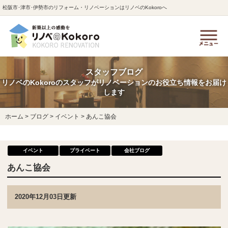
松阪市･津市･伊勢市のリフォーム・リノベーションはリノベのKokoroへ
スタッフブログ
リノベのKokoroのスタッフがリノベーションのお役立ち情報をお届け
します
ホーム
>
ブログ
>
イベント
>
あんこ協会
イベント
プライベート
会社ブログ
あんこ協会
2020年12月03日更新