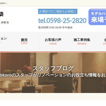
roへ
お電話でのご相談もお気軽に
tel.
0598-25-2820
、伊勢市
受付時間 9:00-18:00 年中無休
ション
お客様の声
施工事例集
費用
れ
COST
VOICE
WORKS
C
スタッフブログ
okoroのスタッフがリノベーションのお役立ち情報を