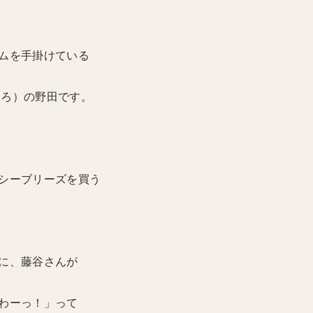
ム
を手掛けている
ころ）の野田
です。
シーブリーズを買う
に、藤谷さんが
わーっ！」って