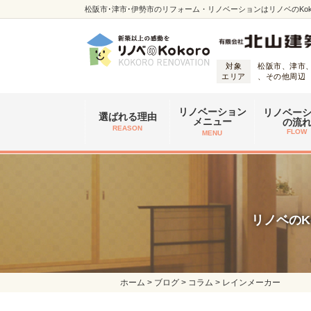
松阪市･津市･伊勢市のリフォーム・リノベーションはリノベのKoko
対象
松阪市、津市
エリア
、その他周辺
リノベーション
リノベー
選ばれる理由
メニュー
の流
REASON
FLOW
MENU
リノベのK
ホーム
>
ブログ
>
コラム
>
レインメーカー