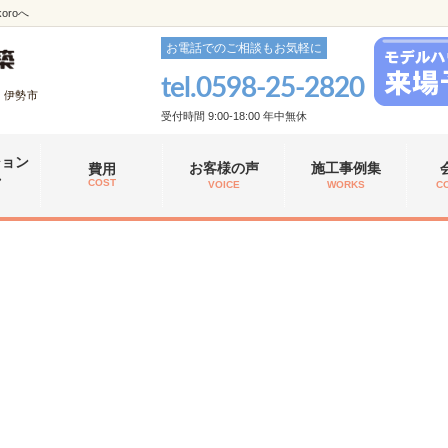
roへ
お電話でのご相談もお気軽に
tel.
0598-25-2820
、伊勢市
受付時間 9:00-18:00 年中無休
ション
お客様の声
施工事例集
費用
れ
COST
VOICE
WORKS
C