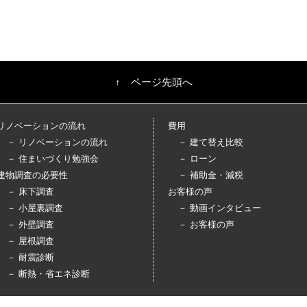
↑ ページ先頭へ
リノベーションの流れ
費用
－ リノベーションの流れ
－ 建て替え比較
－ 住まいづくり勉強会
－ ローン
建物調査の必要性
－ 補助金・減税
－ 床下調査
お客様の声
－ 小屋裏調査
－ 動画インタビュー
－ 外壁調査
－ お客様の声
－ 屋根調査
－ 耐震診断
－ 断熱・省エネ診断