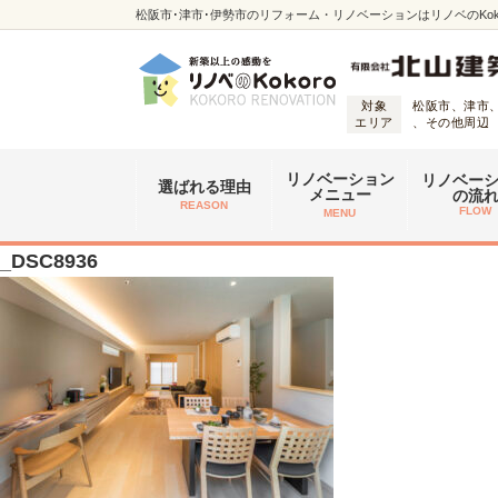
松阪市･津市･伊勢市のリフォーム・リノベーションはリノベのKoko
対象
松阪市、津市
エリア
、その他周辺
リノベーション
リノベー
選ばれる理由
メニュー
の流
REASON
FLOW
MENU
_DSC8936