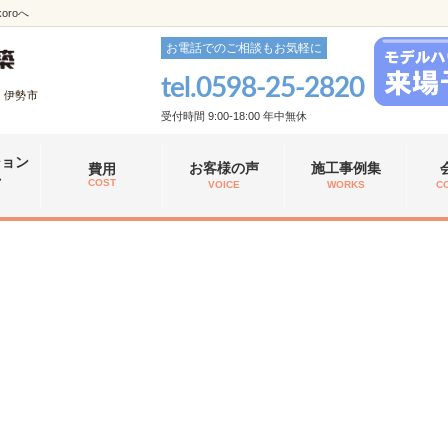
roへ
お電話でのご相談もお気軽に
tel.
0598-25-2820
、伊勢市
受付時間 9:00-18:00 年中無休
ション
お客様の声
施工事例集
費用
れ
COST
VOICE
WORKS
C