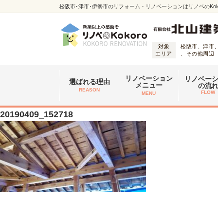
松阪市･津市･伊勢市のリフォーム・リノベーションはリノベのKoko
対象
松阪市、津市
エリア
、その他周辺
リノベーション
リノベー
選ばれる理由
メニュー
の流
REASON
FLOW
MENU
20190409_152718