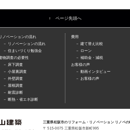
↑ ページ先頭へ
リノベーションの流れ
費用
－ リノベーションの流れ
－ 建て替え比較
－ 住まいづくり勉強会
－ ローン
建物調査の必要性
－ 補助金・減税
－ 床下調査
お客様の声
－ 小屋裏調査
－ 動画インタビュー
－ 外壁調査
－ お客様の声
－ 屋根調査
－ 耐震診断
－ 断熱・省エネ診断
三重県松阪市のリフォーム・リノベーション リノベのK
〒 515-0075 三重県松阪市新町995