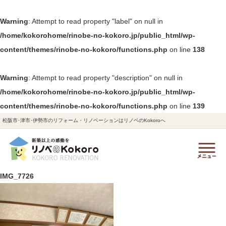
Warning
: Attempt to read property "label" on null in
/home/kokorohome/rinobe-no-kokoro.jp/public_html/wp-
content/themes/rinobe-no-kokoro/functions.php
on line
138
Warning
: Attempt to read property "description" on null in
/home/kokorohome/rinobe-no-kokoro.jp/public_html/wp-
content/themes/rinobe-no-kokoro/functions.php
on line
139
松阪市･津市･伊勢市のリフォーム・リノベーションはリノベのKokoroへ
IMG_7726