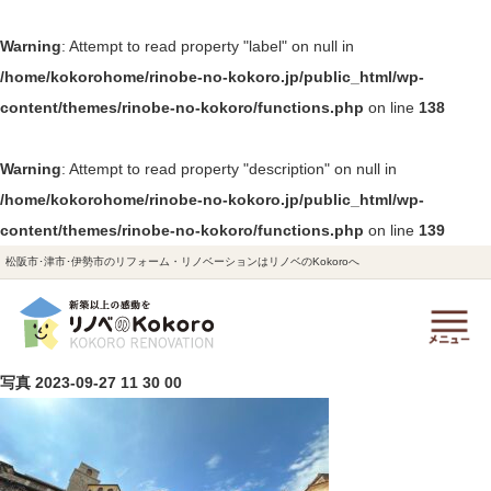
Warning
: Attempt to read property "label" on null in
/home/kokorohome/rinobe-no-kokoro.jp/public_html/wp-
content/themes/rinobe-no-kokoro/functions.php
on line
138
Warning
: Attempt to read property "description" on null in
/home/kokorohome/rinobe-no-kokoro.jp/public_html/wp-
content/themes/rinobe-no-kokoro/functions.php
on line
139
松阪市･津市･伊勢市のリフォーム・リノベーションはリノベのKokoroへ
写真 2023-09-27 11 30 00